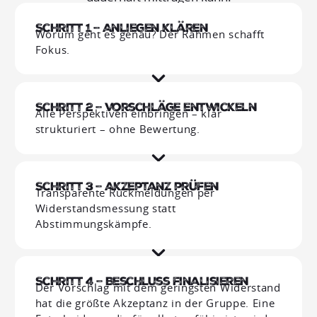
Schritt 1 – Anliegen klären
Worum geht es genau? Der Rahmen schafft
Fokus.
Schritt 2 – Vorschläge entwickeln
Alle Perspektiven einbringen – klar
strukturiert – ohne Bewertung.
Schritt 3 – Akzeptanz prüfen
Transparente Rückmeldungen per
Widerstandsmessung statt
Abstimmungskämpfe.
Schritt 4 – Beschluss finalisieren
Der Vorschlag mit dem geringsten Widerstand
hat die größte Akzeptanz in der Gruppe. Eine