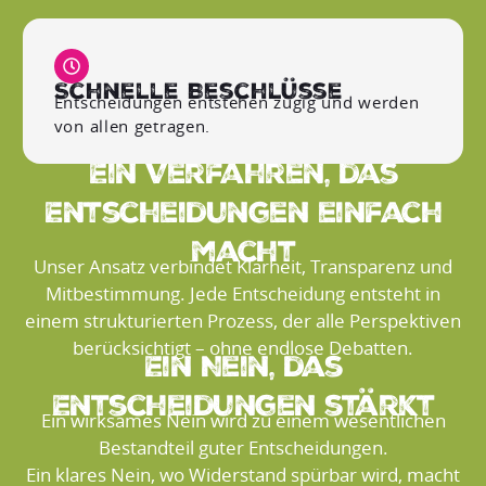
Schnelle Beschlüsse
Entscheidungen entstehen zügig und werden
von allen getragen.
Ein Verfahren, das
Entscheidungen einfach
macht
Unser Ansatz verbindet Klarheit, Transparenz und
Mitbestimmung. Jede Entscheidung entsteht in
einem strukturierten Prozess, der alle Perspektiven
berücksichtigt – ohne endlose Debatten.
Ein Nein, das
Entscheidungen stärkt
Ein wirksames Nein wird zu einem wesentlichen
Bestandteil guter Entscheidungen.
Ein klares Nein, wo Widerstand spürbar wird, macht