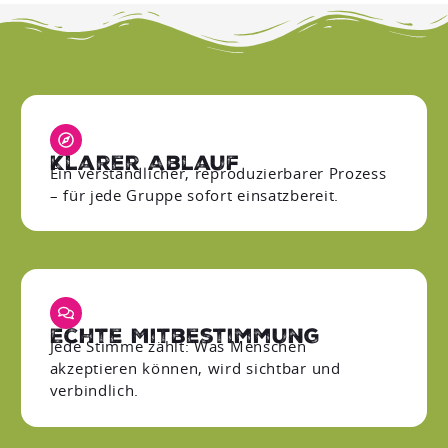
Klarer Ablauf
Ein verständlicher, reproduzierbarer Prozess
– für jede Gruppe sofort einsatzbereit.
Echte Mitbestimmung
Jede Stimme zählt: Was Menschen
akzeptieren können, wird sichtbar und
verbindlich.