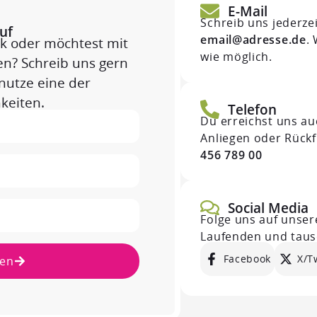
E-Mail
Schreib uns jederze
uf
email@adresse.de
.
k oder möchtest mit
wie möglich.
n? Schreib uns gern
nutze eine der
keiten.
Telefon
Du erreichst uns auc
Anliegen oder Rüc
456 789 00
Social Media
Folge uns auf unser
Laufenden und taus
Facebook
X/T
en